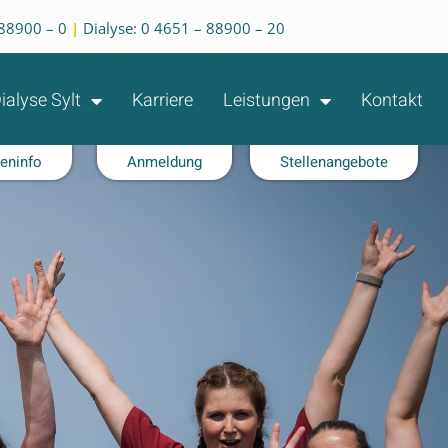
 88900 – 0
|
Dialyse: 0 4651 – 88900 – 20
ialyse Sylt
Karriere
Leistungen
Kontakt
teninfo
Anmeldung
Stellenangebote