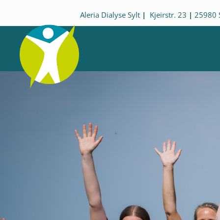
Zum
springen
Aleria Dialyse Sylt
|
Kjeirstr. 23
|
25980 
Inhalt
springen