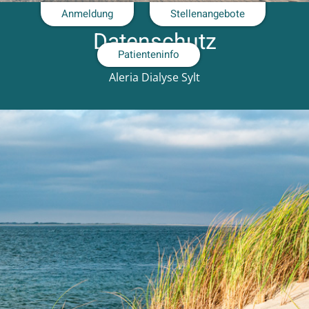
Anmeldung
Stellenangebote
Datenschutz
Patienteninfo
Aleria Dialyse Sylt